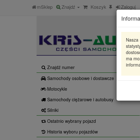
mSklep
Znajdź
Koszyk
Zaloguj
Informa
Nasza 
statys
dostos
ma moż
informa
Znajdź numer
Samochody osobowe i dostawcze
Motocykle
Samochody ciężarowe i autobusy
Silniki
Ostatnio wybrany pojazd
Historia wyboru pojazdów