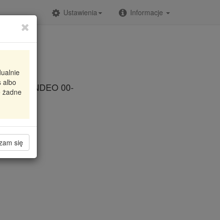
Ustawienia
Informacje
dualnie
 albo
ORD MONDEO 00-
e żadne
zam się