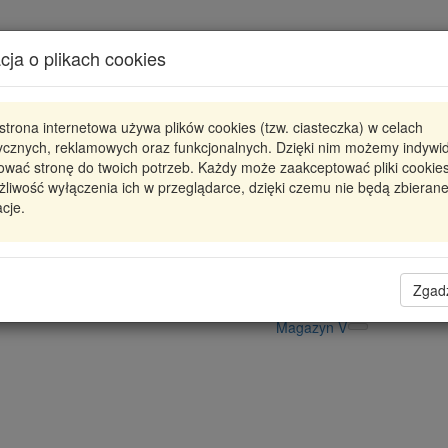
Karta produktu
cja o plikach cookies
Pokaż odpowiedniki
strona internetowa używa plików cookies (tzw. ciasteczka) w celach
JBC0468
KAMOKA
tycznych, reklamowych oraz funkcjonalnych. Dzięki nim możemy indywi
ować stronę do twoich potrzeb. Każdy może zaakceptować pliki cookies
JBC0468 KMK
ZACISK HAMULC. TYŁ PRAWY F
liwość wyłączenia ich w przeglądarce, dzięki czemu nie będą zbieran
cje.
228,95 zł
Dostępność
Wprowadź
Radzyń
0
ilość
Filia Lublin
0
Zgad
Magazyn II
Magazyn V