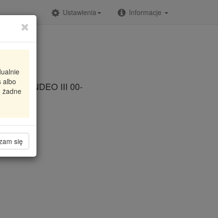
Ustawienia
Informacje
dualnie
 albo
RD MONDEO III 00-
e żadne
zam się