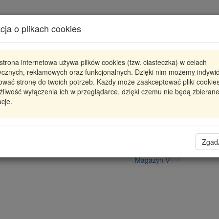
Karta produktu
cja o plikach cookies
Pokaż odpowiedniki
strona internetowa używa plików cookies (tzw. ciasteczka) w celach
JBC0492
KAMOKA
tycznych, reklamowych oraz funkcjonalnych. Dzięki nim możemy indywi
ować stronę do twoich potrzeb. Każdy może zaakceptować pliki cookies
JBC0492 KMK
ZACISK HAMULC. TYŁ PRAWY FO
liwość wyłączenia ich w przeglądarce, dzięki czemu nie będą zbieran
cje.
209,45 zł
Dostępność
Wprowadź
Radzyń
0
ilość
Filia Lublin
0
Zgad
Magazyn II
Magazyn V