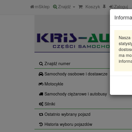
mSklep
Znajdź
Koszyk
Zaloguj
Informa
Nasza 
statys
dostos
ma moż
informa
Znajdź numer
Samochody osobowe i dostawcze
Motocykle
Samochody ciężarowe i autobusy
Silniki
Ostatnio wybrany pojazd
Historia wyboru pojazdów