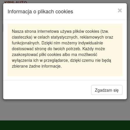
KRIS-AUTO
Informacja o plikach cookies
Karta produktu
Roz
nawi
Pokaż odpowiedniki
Nasza strona internetowa używa plików cookies (tzw.
ciasteczka) w celach statystycznych, reklamowych oraz
L17122 MON
MONROE
funkcjonalnych. Dzięki nim możemy indywidualnie
dostosować stronę do twoich potrzeb. Każdy może
KOŃCÓWKA DRĄŻKA LANDROVER
zaakceptować pliki cookies albo ma możliwość
wyłączenia ich w przeglądarce, dzięki czemu nie będą
75,17 zł
Dostępność
zbierane żadne informacje.
Wprowadź
Radzyń
0
ilość
Filia Lublin
0
Magazyn II
Zgadzam się