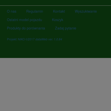
O nas
Regulamin
Kontakt
Wyszukiwanie
Ostatni model pojazdu
Koszyk
Produkty do porównania
Zadaj pytanie
Projekt: NIKO ©2017
dataWeb ver. 1.0.84