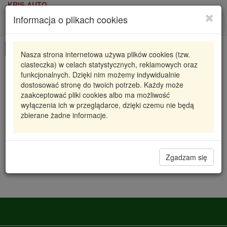
KRIS-AUTO
Informacja o plikach cookies
Karta produktu
Roz
nawi
Pokaż odpowiedniki
Nasza strona internetowa używa plików cookies (tzw.
ciasteczka) w celach statystycznych, reklamowych oraz
MC10404
METALCAUCHO
funkcjonalnych. Dzięki nim możemy indywidualnie
dostosować stronę do twoich potrzeb. Każdy może
OSŁONA PRZEGUBU WEWN.
zaakceptować pliki cookies albo ma możliwość
wyłączenia ich w przeglądarce, dzięki czemu nie będą
63,36 zł
Dostępność
zbierane żadne informacje.
Wprowadź
Radzyń
0
ilość
Filia Lublin
0
Zgadzam się