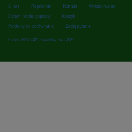
O nas
Regulamin
Kontakt
Wyszukiwanie
Ostatni model pojazdu
Koszyk
Produkty do porównania
Zadaj pytanie
Projekt: NIKO ©2017
dataWeb ver. 1.0.84