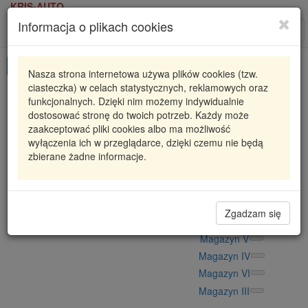
KRIS-AUTO
Informacja o plikach cookies
Karta produktu
Roz
nawi
Pokaż odpowiedniki
Nasza strona internetowa używa plików cookies (tzw.
ciasteczka) w celach statystycznych, reklamowych oraz
RC2928
KYB
funkcjonalnych. Dzięki nim możemy indywidualnie
dostosować stronę do twoich potrzeb. Każdy może
RC2928 KYB
SPRĘŻYNA PRZÓD RENAULT CLIO
zaakceptować pliki cookies albo ma możliwość
98=> 1.4I
wyłączenia ich w przeglądarce, dzięki czemu nie będą
zbierane żadne informacje.
121,30 zł
Dostępność
Wprowadź
Radzyń
0
ilość
Filia Lublin
0
Zgadzam się
Magazyn II
Magazyn V
Magazyn IV
Magazyn VI
Magazyn III