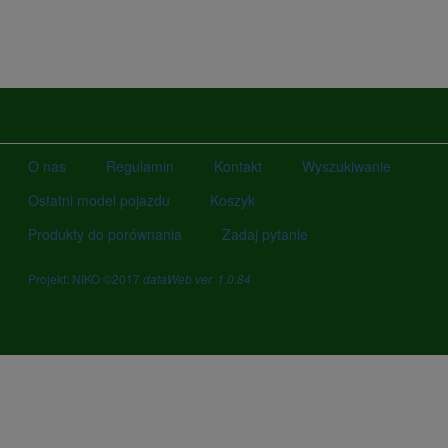
O nas
Regulamin
Kontakt
Wyszukiwanie
Ostatni model pojazdu
Koszyk
Produkty do porównania
Zadaj pytanie
Projekt: NIKO ©2017
dataWeb ver. 1.0.84