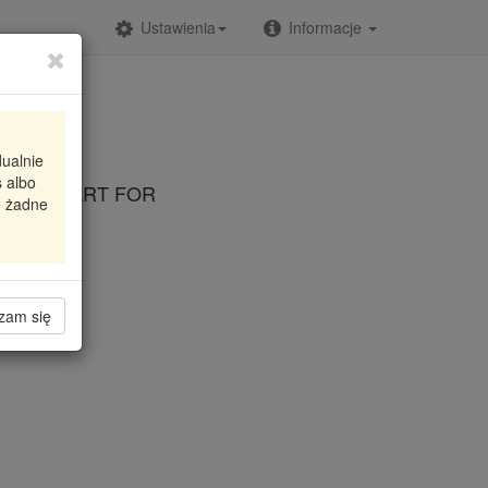
Ustawienia
Informacje
dualnie
 albo
COLT SMART FOR
e żadne
zam się