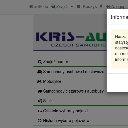
mSklep
Znajdź
Koszyk
Zaloguj
Informa
Nasza 
statys
dostos
ma moż
informa
Znajdź numer
Samochody osobowe i dostawcze
Motocykle
Samochody ciężarowe i autobusy
Silniki
Ostatnio wybrany pojazd
Historia wyboru pojazdów