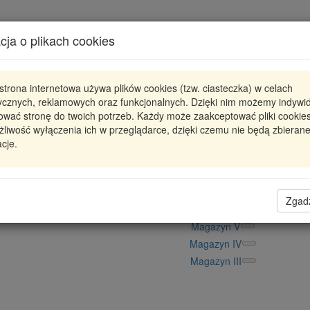
Karta produktu
cja o plikach cookies
Pokaż odpowiedniki
strona internetowa używa plików cookies (tzw. ciasteczka) w celach
RC2963
KYB
tycznych, reklamowych oraz funkcjonalnych. Dzięki nim możemy indywi
ować stronę do twoich potrzeb. Każdy może zaakceptować pliki cookies
RC2963 KYB
SPRĘŻYNA PRZÓD MITSUBISHI 
liwość wyłączenia ich w przeglądarce, dzięki czemu nie będą zbieran
cje.
126,43 zł
Dostępność
Wprowadź
Radzyń
0
ilość
Filia Lublin
0
Zgad
Magazyn II
Magazyn V
Magazyn IV
Magazyn III