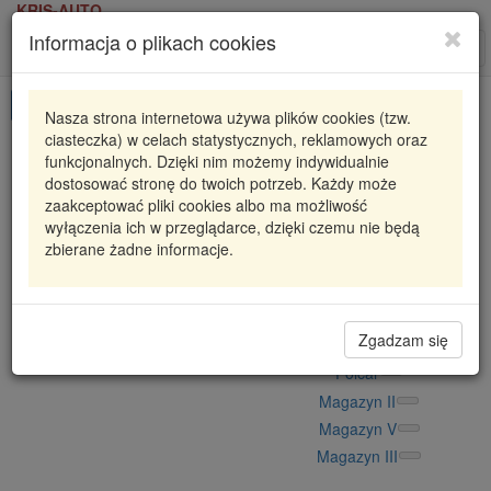
KRIS-AUTO
Informacja o plikach cookies
Karta produktu
Roz
nawi
Pokaż odpowiedniki
Nasza strona internetowa używa plików cookies (tzw.
ciasteczka) w celach statystycznych, reklamowych oraz
316-00
CAFFARO
funkcjonalnych. Dzięki nim możemy indywidualnie
dostosować stronę do twoich potrzeb. Każdy może
RC316-00
ROLKA NAPINACZA HONDA CIVIC VIII
zaakceptować pliki cookies albo ma możliwość
SEDAN (FD
wyłączenia ich w przeglądarce, dzięki czemu nie będą
23
zbierane żadne informacje.
38,20 zł
Dostępność
Wprowadź
Radzyń
0
ilość
Zgadzam się
Filia Lublin
0
Polcar
Magazyn II
Magazyn V
Magazyn III