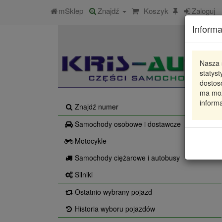
mSklep
Znajdź
Koszyk
Zaloguj
Informa
Nasza 
statys
dostos
ma moż
informa
Znajdź numer
Samochody osobowe i dostawcze
Motocykle
Samochody ciężarowe i autobusy
Silniki
Ostatnio wybrany pojazd
Historia wyboru pojazdów