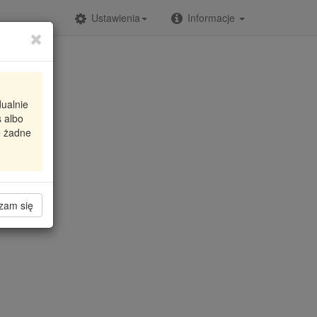
Ustawienia
Informacje
dualnie
 albo
e żadne
zam się