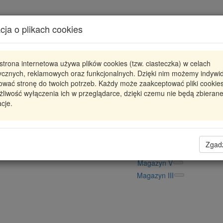
Karta produktu
cja o plikach cookies
Pokaż odpowiedniki
strona internetowa używa plików cookies (tzw. ciasteczka) w celach
RC322-113
CAFFARO
tycznych, reklamowych oraz funkcjonalnych. Dzięki nim możemy indywi
ować stronę do twoich potrzeb. Każdy może zaakceptować pliki cookies
ROLKA NAPINACZA
liwość wyłączenia ich w przeglądarce, dzięki czemu nie będą zbieran
cje.
54,05 zł
Dostępność
Wprowadź
Radzyń
0
ilość
Filia Lublin
0
Zgad
Magazyn II
Magazyn V
Magazyn III