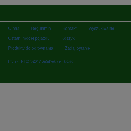
O nas
Regulamin
Kontakt
Wyszukiwanie
Ostatni model pojazdu
Koszyk
Produkty do porównania
Zadaj pytanie
Projekt: NIKO ©2017
dataWeb ver. 1.0.84