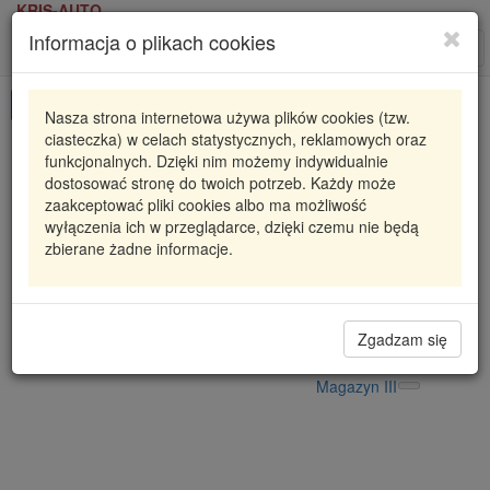
KRIS-AUTO
Informacja o plikach cookies
Karta produktu
Roz
nawi
Pokaż odpowiedniki
Nasza strona internetowa używa plików cookies (tzw.
ciasteczka) w celach statystycznych, reklamowych oraz
RC329-99
CAFFARO
funkcjonalnych. Dzięki nim możemy indywidualnie
dostosować stronę do twoich potrzeb. Każdy może
ROLKA NAPINACZA RENAULT
zaakceptować pliki cookies albo ma możliwość
wyłączenia ich w przeglądarce, dzięki czemu nie będą
31,79 zł
Dostępność
zbierane żadne informacje.
Wprowadź
Radzyń
0
ilość
Filia Lublin
0
Magazyn II
Zgadzam się
Magazyn V
Magazyn III