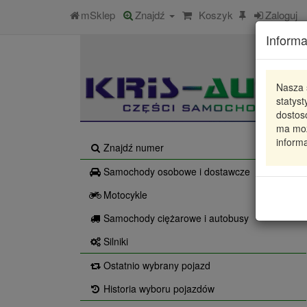
mSklep
Znajdź
Koszyk
Zaloguj
Informa
Nasza 
statys
dostos
ma moż
informa
Znajdź numer
Samochody osobowe i dostawcze
Motocykle
Samochody ciężarowe i autobusy
Silniki
Ostatnio wybrany pojazd
Historia wyboru pojazdów