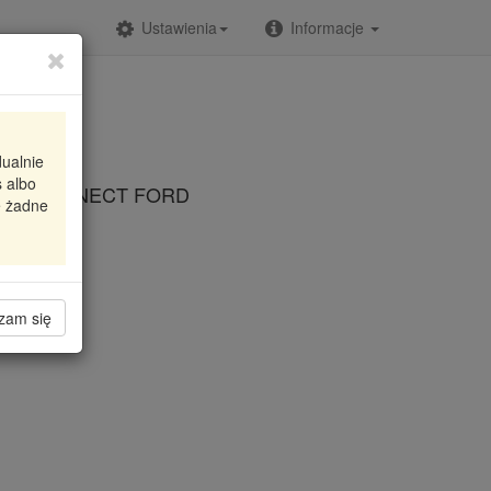
Ustawienia
Informacje
dualnie
 albo
EO CONNECT FORD
e żadne
zam się