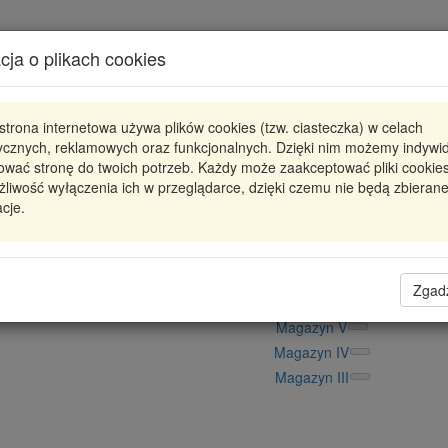
Karta produktu
cja o plikach cookies
Pokaż odpowiedniki
strona internetowa używa plików cookies (tzw. ciasteczka) w celach
RC3419
KYB
tycznych, reklamowych oraz funkcjonalnych. Dzięki nim możemy indywi
ować stronę do twoich potrzeb. Każdy może zaakceptować pliki cookies
RC3419 KYB
SPRĘŻYNA PRZÓD FORD TOURN
liwość wyłączenia ich w przeglądarce, dzięki czemu nie będą zbieran
cje.
180,67 zł
Dostępność
Wprowadź
Radzyń
0
ilość
Filia Lublin
0
Zgad
Magazyn II
Magazyn V
Magazyn IV
Magazyn III