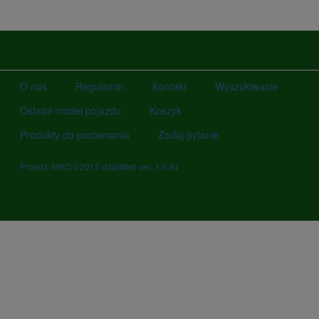
O nas
Regulamin
Kontakt
Wyszukiwanie
Ostatni model pojazdu
Koszyk
Produkty do porównania
Zadaj pytanie
Projekt: NIKO ©2017
dataWeb ver. 1.0.84