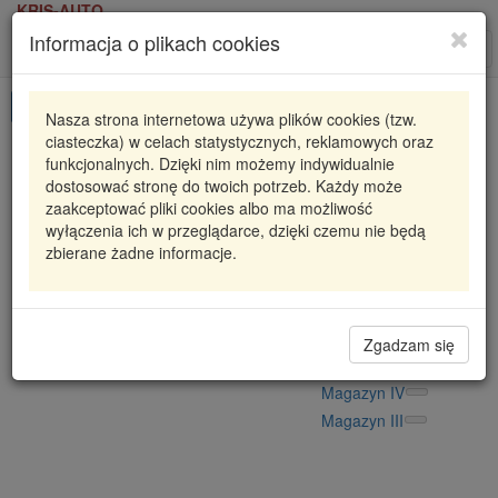
KRIS-AUTO
Informacja o plikach cookies
Karta produktu
Roz
nawi
Pokaż odpowiedniki
Nasza strona internetowa używa plików cookies (tzw.
ciasteczka) w celach statystycznych, reklamowych oraz
RC3429
KYB
funkcjonalnych. Dzięki nim możemy indywidualnie
dostosować stronę do twoich potrzeb. Każdy może
RC3429 KYB
SPRĘŻYNA PRZÓD KIA MAGENTIS
zaakceptować pliki cookies albo ma możliwość
wyłączenia ich w przeglądarce, dzięki czemu nie będą
234,82 zł
Dostępność
zbierane żadne informacje.
Wprowadź
Radzyń
0
ilość
Filia Lublin
0
Magazyn II
Zgadzam się
Magazyn V
Magazyn IV
Magazyn III