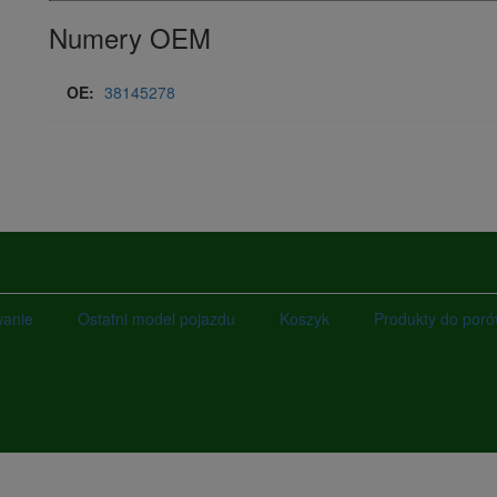
Numery OEM
OE:
38145278
wanie
Ostatni model pojazdu
Koszyk
Produkty do por