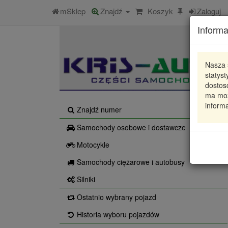
mSklep
Znajdź
Koszyk
Zaloguj
Informa
Nasza 
statys
dostos
ma moż
informa
Znajdź numer
Samochody osobowe i dostawcze
Motocykle
Samochody ciężarowe i autobusy
Silniki
Ostatnio wybrany pojazd
Historia wyboru pojazdów