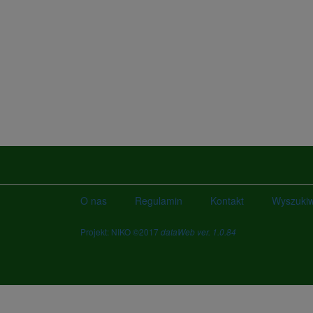
O nas
Regulamin
Kontakt
Wyszuki
Projekt: NIKO ©2017
dataWeb ver. 1.0.84