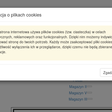
Karta produktu
cja o plikach cookies
Pokaż odpowiedniki
strona internetowa używa plików cookies (tzw. ciasteczka) w celach
346-22
CAFFARO
tycznych, reklamowych oraz funkcjonalnych. Dzięki nim możemy indywi
ować stronę do twoich potrzeb. Każdy może zaakceptować pliki cookies
RC346-22
-ROLKA PASKA 75,5X8X20 PLASTIKO
liwość wyłączenia ich w przeglądarce, dzięki czemu nie będą zbieran
p
cje.
56,72 zł
Dostępność
Wprowadź
Radzyń
0
ilość
Zgad
Filia Lublin
0
Polcar
Magazyn II
Magazyn V
Magazyn III