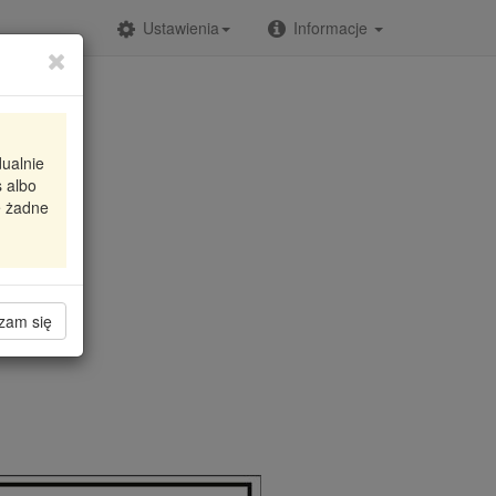
Ustawienia
Informacje
dualnie
 albo
WA 5 PK
e żadne
zam się