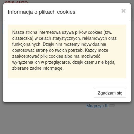
KRIS-AUTO
Informacja o plikach cookies
Karta produktu
Roz
nawi
Pokaż odpowiedniki
Nasza strona internetowa używa plików cookies (tzw.
ciasteczka) w celach statystycznych, reklamowych oraz
RC361-00
CAFFARO
funkcjonalnych. Dzięki nim możemy indywidualnie
dostosować stronę do twoich potrzeb. Każdy może
ROLKA NAPINACZA -WYCOFANE
zaakceptować pliki cookies albo ma możliwość
wyłączenia ich w przeglądarce, dzięki czemu nie będą
77,27 zł
Dostępność
zbierane żadne informacje.
Wprowadź
Radzyń
0
ilość
Filia Lublin
0
Magazyn II
Zgadzam się
Magazyn V
Magazyn III