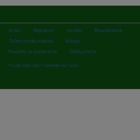
O nas
Regulamin
Kontakt
Wyszukiwanie
Ostatni model pojazdu
Koszyk
Produkty do porównania
Zadaj pytanie
Projekt: NIKO ©2017
dataWeb ver. 1.0.84