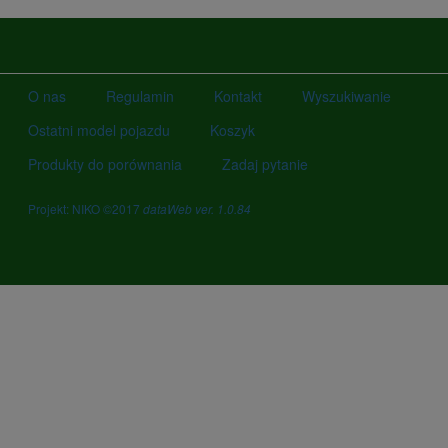
O nas
Regulamin
Kontakt
Wyszukiwanie
Ostatni model pojazdu
Koszyk
Produkty do porównania
Zadaj pytanie
Projekt: NIKO ©2017
dataWeb ver. 1.0.84