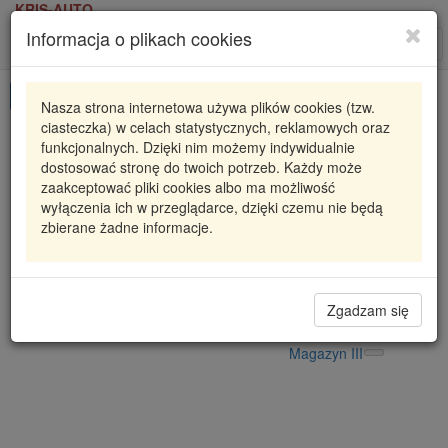
KRIS-AUTO
Informacja o plikach cookies
Karta produktu
Roz
nawi
Pokaż odpowiedniki
Nasza strona internetowa używa plików cookies (tzw.
ciasteczka) w celach statystycznych, reklamowych oraz
RC386-00
CAFFARO
funkcjonalnych. Dzięki nim możemy indywidualnie
dostosować stronę do twoich potrzeb. Każdy może
ROLKA NAPINACZA BMW
zaakceptować pliki cookies albo ma możliwość
wyłączenia ich w przeglądarce, dzięki czemu nie będą
30,61 zł
Dostępność
zbierane żadne informacje.
Wprowadź
Radzyń
0
ilość
Filia Lublin
0
Magazyn II
Zgadzam się
Magazyn V
Magazyn III