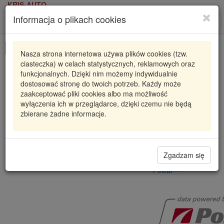
KRIS-AUTO
Informacja o plikach cookies
Karta produktu
Roz
nawi
Pokaż odpowiedniki
Nasza strona internetowa używa plików cookies (tzw.
ciasteczka) w celach statystycznych, reklamowych oraz
S5024007
POLCAR
funkcjonalnych. Dzięki nim możemy indywidualnie
dostosować stronę do twoich potrzeb. Każdy może
POMPA WSPOMAGANIA - NOWA JEEP GRAND
zaakceptować pliki cookies albo ma możliwość
CHEROKEE II (W
wyłączenia ich w przeglądarce, dzięki czemu nie będą
23
zbierane żadne informacje.
294,10 zł
Dostępność
Wprowadź
Radzyń
1
ilość
Zgadzam się
Filia Lublin
0
Polcar