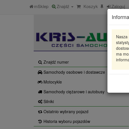
mSklep
Znajdź
Koszyk
Zaloguj
Informa
Nasza 
statys
dostos
ma moż
informa
Znajdź numer
Samochody osobowe i dostawcze
Motocykle
Samochody ciężarowe i autobusy
Silniki
Ostatnio wybrany pojazd
Historia wyboru pojazdów