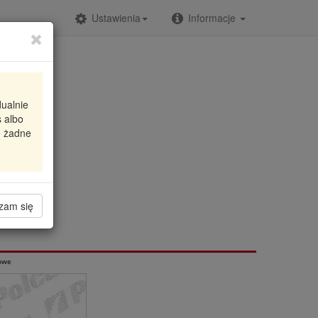
Ustawienia
Informacje
dualnie
 albo
 2.5 V6
e żadne
zam się