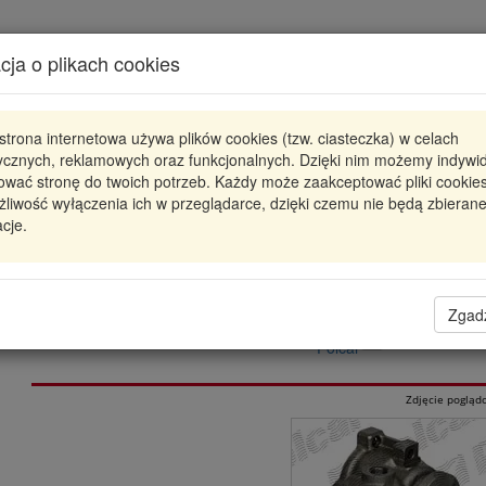
Karta produktu
cja o plikach cookies
Pokaż odpowiedniki
strona internetowa używa plików cookies (tzw. ciasteczka) w celach
S5032029
POLCAR
tycznych, reklamowych oraz funkcjonalnych. Dzięki nim możemy indywi
ować stronę do twoich potrzeb. Każdy może zaakceptować pliki cookies
POMPA WSPOMAGANIA - NOWA FORD MONDEO
liwość wyłączenia ich w przeglądarce, dzięki czemu nie będą zbieran
23
cje.
341,86 zł
Dostępność
Wprowadź
Radzyń
0
ilość
Zgad
Filia Lublin
0
Polcar