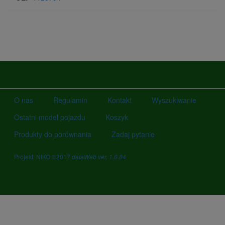
O nas
Regulamin
Kontakt
Wyszukiwanie
Ostatni model pojazdu
Koszyk
Produkty do porównania
Zadaj pytanie
Projekt: NIKO ©2017
dataWeb ver. 1.0.84