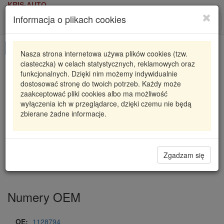
KRIS-AUTO
Informacja o plikach cookies
Karta produktu
Roz
nawi
Pokaż odpowiedniki
Nasza strona internetowa używa plików cookies (tzw.
ciasteczka) w celach statystycznych, reklamowych oraz
S5043
MONROE
funkcjonalnych. Dzięki nim możemy indywidualnie
dostosować stronę do twoich potrzeb. Każdy może
S5043 MON
MONROE AMORTYZATOR VOLVO T
zaakceptować pliki cookies albo ma możliwość
wyłączenia ich w przeglądarce, dzięki czemu nie będą
212,84 zł
Dostępność
zbierane żadne informacje.
Wprowadź
Radzyń
0
ilość
Filia Lublin
0
Magazyn II
Zgadzam się
Magazyn IV
Numery OEM
OE:
1128794