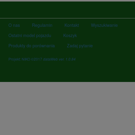
O nas
Regulamin
Kontakt
Wyszukiwanie
Ostatni model pojazdu
Koszyk
Produkty do porównania
Zadaj pytanie
Projekt: NIKO ©2017
dataWeb ver. 1.0.84