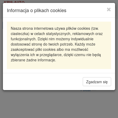
KRIS-AUTO
Informacja o plikach cookies
Karta produktu
Roz
nawi
Pokaż odpowiedniki
Nasza strona internetowa używa plików cookies (tzw.
ciasteczka) w celach statystycznych, reklamowych oraz
S5050036
POLCAR
funkcjonalnych. Dzięki nim możemy indywidualnie
dostosować stronę do twoich potrzeb. Każdy może
POMPA WSPOMAGANIA - NOWA DB KLASA E
zaakceptować pliki cookies albo ma możliwość
(W212), 01.0
wyłączenia ich w przeglądarce, dzięki czemu nie będą
23
zbierane żadne informacje.
745,59 zł
Dostępność
Wprowadź
Radzyń
0
ilość
Zgadzam się
Filia Lublin
0
Polcar