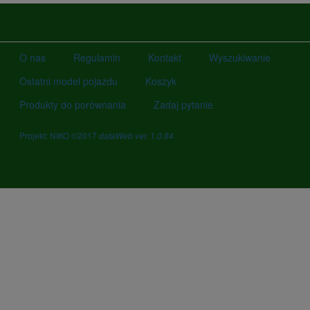
O nas
Regulamin
Kontakt
Wyszukiwanie
Ostatni model pojazdu
Koszyk
Produkty do porównania
Zadaj pytanie
Projekt: NIKO ©2017
dataWeb ver. 1.0.84