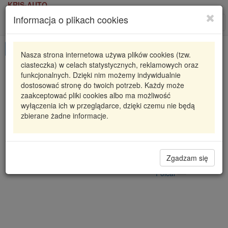
KRIS-AUTO
Informacja o plikach cookies
Karta produktu
Roz
nawi
Pokaż odpowiedniki
Nasza strona internetowa używa plików cookies (tzw.
ciasteczka) w celach statystycznych, reklamowych oraz
S5050043
POLCAR
funkcjonalnych. Dzięki nim możemy indywidualnie
dostosować stronę do twoich potrzeb. Każdy może
POMPA WSPOMAGANIA - NOWA DB KLASA R
zaakceptować pliki cookies albo ma możliwość
(W251, V251)
wyłączenia ich w przeglądarce, dzięki czemu nie będą
23
zbierane żadne informacje.
304,20 zł
Dostępność
Wprowadź
Radzyń
0
ilość
Zgadzam się
Filia Lublin
0
Polcar