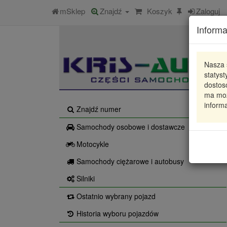
mSklep
Znajdź
Koszyk
Zaloguj
Informa
Nasza 
statys
dostos
ma moż
informa
Znajdź numer
Samochody osobowe i dostawcze
Motocykle
Samochody ciężarowe i autobusy
Silniki
Ostatnio wybrany pojazd
Historia wyboru pojazdów