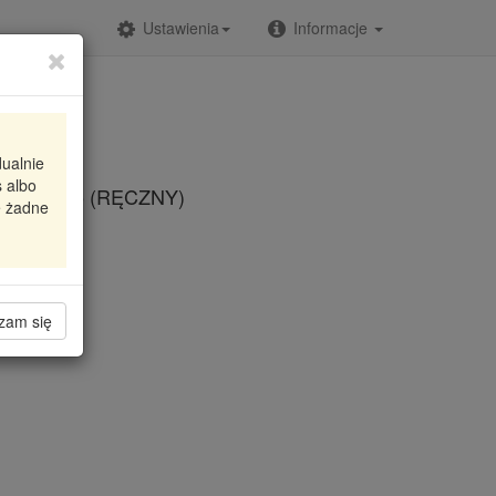
Ustawienia
Informacje
dualnie
 albo
3 76-85 (RĘCZNY)
e żadne
zam się