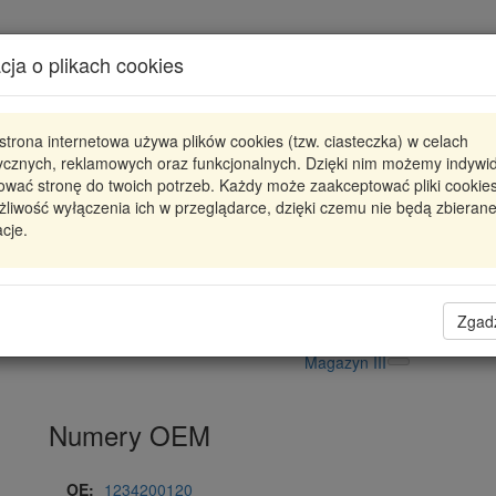
Karta produktu
cja o plikach cookies
Pokaż odpowiedniki
strona internetowa używa plików cookies (tzw. ciasteczka) w celach
S50505
BREMBO
tycznych, reklamowych oraz funkcjonalnych. Dzięki nim możemy indywi
ować stronę do twoich potrzeb. Każdy może zaakceptować pliki cookies
S50505 BRE
SZCZĘKI HAMULC. MERCEDES W12
liwość wyłączenia ich w przeglądarce, dzięki czemu nie będą zbieran
cje.
58,09 zł
Dostępność
Wprowadź
Radzyń
0
ilość
Filia Lublin
0
Zgad
Magazyn II
Magazyn III
Numery OEM
OE:
1234200120