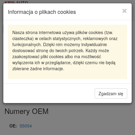
KRIS-AUTO
Informacja o plikach cookies
Karta produktu
Roz
nawi
Pokaż odpowiedniki
Nasza strona internetowa używa plików cookies (tzw.
ciasteczka) w celach statystycznych, reklamowych oraz
S5054
MONROE
funkcjonalnych. Dzięki nim możemy indywidualnie
dostosować stronę do twoich potrzeb. Każdy może
S5054 MON
WYCOFANE PATRZ E5054
zaakceptować pliki cookies albo ma możliwość
wyłączenia ich w przeglądarce, dzięki czemu nie będą
318,93 zł
Dostępność
zbierane żadne informacje.
Wprowadź
Radzyń
0
ilość
Filia Lublin
0
Magazyn II
Zgadzam się
Numery OEM
OE:
S5054