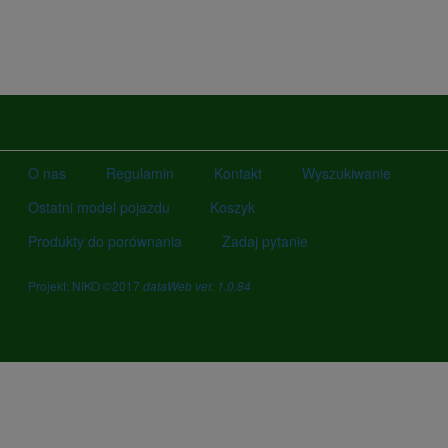
O nas
Regulamin
Kontakt
Wyszukiwanie
Ostatni model pojazdu
Koszyk
Produkty do porównania
Zadaj pytanie
Projekt: NIKO ©2017
dataWeb ver. 1.0.84